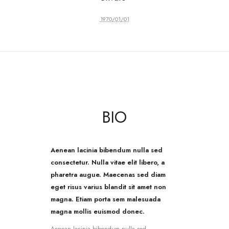
1970/01/01
BIO
Aenean lacinia bibendum nulla sed
consectetur. Nulla vitae elit libero, a
pharetra augue. Maecenas sed diam
eget risus varius blandit sit amet non
magna. Etiam porta sem malesuada
magna mollis euismod donec.
Aenean lacinia bibendum nulla sed