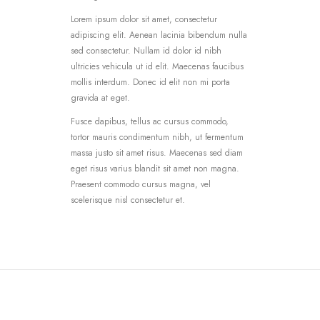
Lorem ipsum dolor sit amet, consectetur
adipiscing elit. Aenean lacinia bibendum nulla
sed consectetur. Nullam id dolor id nibh
ultricies vehicula ut id elit. Maecenas faucibus
mollis interdum. Donec id elit non mi porta
gravida at eget.
Fusce dapibus, tellus ac cursus commodo,
tortor mauris condimentum nibh, ut fermentum
massa justo sit amet risus. Maecenas sed diam
eget risus varius blandit sit amet non magna.
Praesent commodo cursus magna, vel
scelerisque nisl consectetur et.