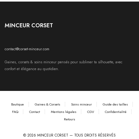
MINCEUR CORSET
contact@corset-minceur.com
Gaines, corsets & soins minceur pensés pour sublimer ta silhouette, avec
confort et élégance au quotidien.
Boutique
Gaines & Corsets
Soins minceur
Guide des tailles
FAQ
Contact
Mentions légales
CGV
Confidentialité
Retours
© 2026 MINCEUR CORSET — TOUS DROITS RÉSERVÉS