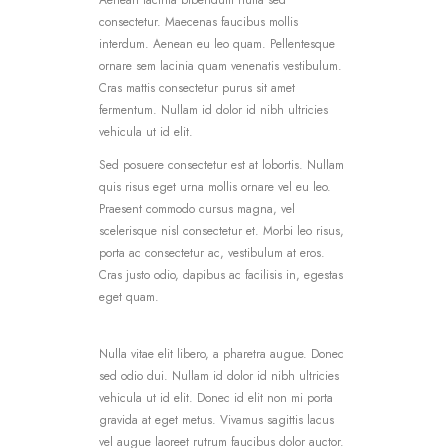
consectetur. Maecenas faucibus mollis
interdum. Aenean eu leo quam. Pellentesque
ornare sem lacinia quam venenatis vestibulum.
Cras mattis consectetur purus sit amet
fermentum. Nullam id dolor id nibh ultricies
vehicula ut id elit.
Sed posuere consectetur est at lobortis. Nullam
quis risus eget urna mollis ornare vel eu leo.
Praesent commodo cursus magna, vel
scelerisque nisl consectetur et. Morbi leo risus,
porta ac consectetur ac, vestibulum at eros.
Cras justo odio, dapibus ac facilisis in, egestas
eget quam.
Nulla vitae elit libero, a pharetra augue. Donec
sed odio dui. Nullam id dolor id nibh ultricies
vehicula ut id elit. Donec id elit non mi porta
gravida at eget metus. Vivamus sagittis lacus
vel augue laoreet rutrum faucibus dolor auctor.