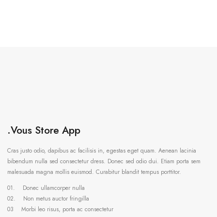
.Vous Store App
Cras justo odio, dapibus ac facilisis in, egestas eget quam. Aenean lacinia
bibendum nulla sed consectetur dress. Donec sed odio dui. Etiam porta sem
malesuada magna mollis euismod. Curabitur blandit tempus porttitor.
01. Donec ullamcorper nulla
02. Non metus auctor fringilla
03 Morbi leo risus, porta ac consectetur