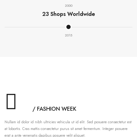
2000
23 Shops Worldwide
2015
/ FASHION WEEK
Nullam id dolor id nibh ultricies vehicula ut id elit. Sed posuere consectetur est
at lobortis. Cras mattis consectetur purus sit amet fermentum. Integer posuere
erat a ante venenatis dapibus posuere velit aliquet.