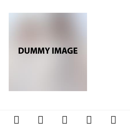




