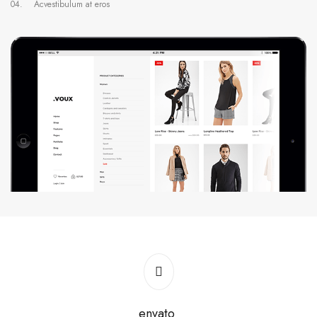
04. Acvestibulum at eros
envato