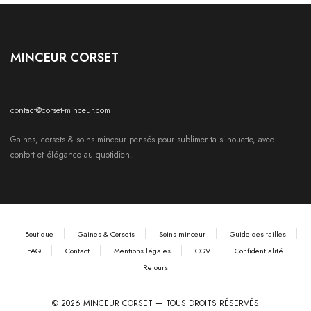
MINCEUR CORSET
contact@corset-minceur.com
Gaines, corsets & soins minceur pensés pour sublimer ta silhouette, avec
confort et élégance au quotidien.
Boutique
Gaines & Corsets
Soins minceur
Guide des tailles
FAQ
Contact
Mentions légales
CGV
Confidentialité
Retours
© 2026 MINCEUR CORSET — TOUS DROITS RÉSERVÉS