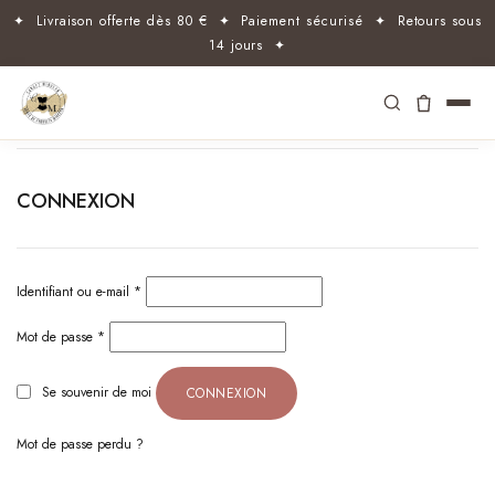
✦ Livraison offerte dès 80 € ✦ Paiement sécurisé ✦ Retours sous
14 jours ✦
CONNEXION
Identifiant ou e-mail
*
Mot de passe
*
Se souvenir de moi
CONNEXION
Mot de passe perdu ?