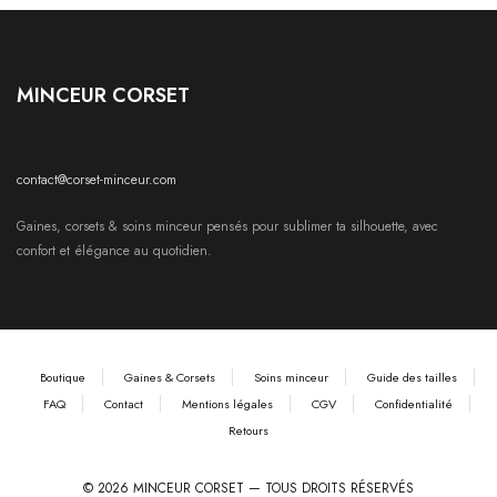
MINCEUR CORSET
contact@corset-minceur.com
Gaines, corsets & soins minceur pensés pour sublimer ta silhouette, avec
confort et élégance au quotidien.
Boutique
Gaines & Corsets
Soins minceur
Guide des tailles
FAQ
Contact
Mentions légales
CGV
Confidentialité
Retours
© 2026 MINCEUR CORSET — TOUS DROITS RÉSERVÉS