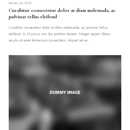
février 25, 2015
Curabitur consectetur dolor at diam malesuada, ac
pulvinar tellus eleifend
Curabitur consectetur dolor at diam malesuada, ac pulvinar tellus
eleifend. In id purus non dui porttitor laoreet. Integer sapien libero,
iaculis sit amet fermentum consectetur, aliquet vel ex.