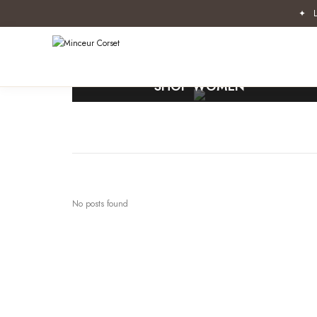
✦ L
SHOP WOMEN
Free shipping for all orders
No posts found