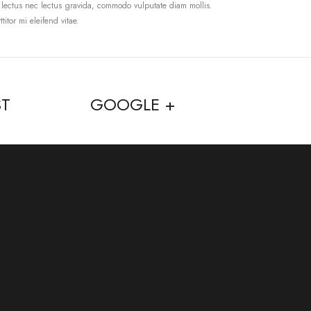
 lectus nec lectus gravida, commodo vulputate diam mollis.
tor mi eleifend vitae.
ST
GOOGLE +