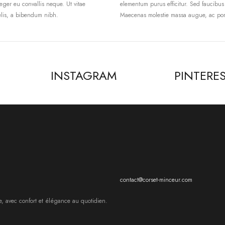
eger eu convallis neque. Ut vitae
elementum purus efficitur. Sed faucibus
felis, a bibendum nibh.
Maecenas molestie massa augue, ac portti
INSTAGRAM
PINTERE
contact@corset-minceur.com
e, avec confort et élégance au quotidien.