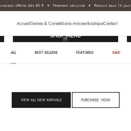
ivraison offerte dès 80 € ✦ Paiement sécurisé ✦ Retours sous 14 jou
Accueil
Gaines & Corsets
Soins minceur
Boutique
Contact
SHOP MENS
Free shipping for all orders
ALL
BEST SELLERS
FEATURED
SALE
VIEW ALL NEW ARRIVALS
PURCHASE .VOUX