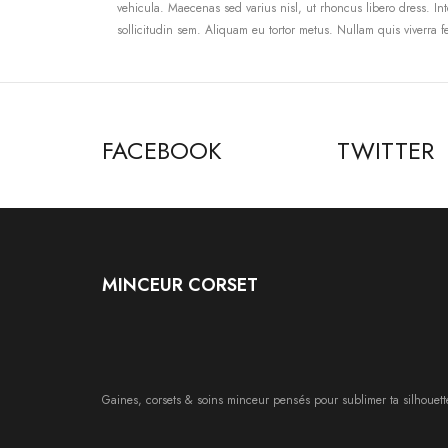
vehicula. Maecenas sed varius nisl, ut rhoncus libero dress. Int
sollicitudin sem. Aliquam eu tortor metus. Nullam quis viverra 
FACEBOOK
TWITTER
MINCEUR CORSET
Gaines, corsets & soins minceur pensés pour sublimer ta silhouett