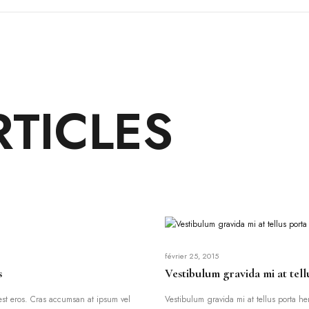
RTICLES
février 25, 2015
s
Vestibulum gravida mi at tel
l est eros. Cras accumsan at ipsum vel
Vestibulum gravida mi at tellus porta he