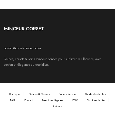
MINCEUR CORSET
contact@corset-minceur.com
Gaines, corsets & soins minceur pensés pour sublimer ta silhouette, avec
confort et élégance au quotidien.
Boutique
Gaines & Corsets
Soins minceur
Guide des tailles
FAQ
Contact
Mentions légales
CGV
Confidentialité
Retours