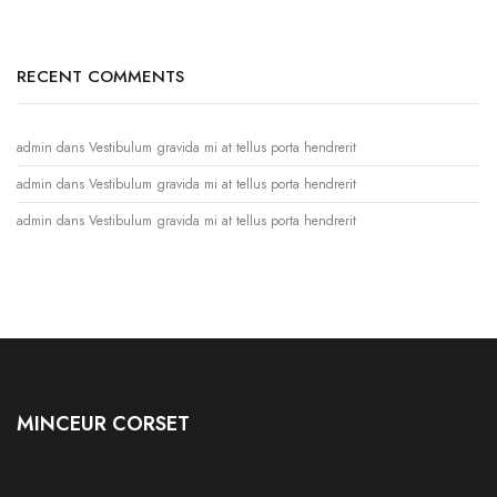
RECENT COMMENTS
admin
dans
Vestibulum gravida mi at tellus porta hendrerit
admin
dans
Vestibulum gravida mi at tellus porta hendrerit
admin
dans
Vestibulum gravida mi at tellus porta hendrerit
MINCEUR CORSET