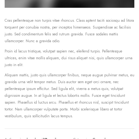
Cras pellentesque non turpis vitae rhoncus. Class aptent taciti sociosqu ad litora
torquent per conubia nostra, per inceptos himenaeos. Suspendisse ac facilisis
justo. Sed condimentum felis sed rutrum gravida. Fusce sodales mattis
ullamcorper. Nunc a gravida odio.
Proin id lacus tristique, volutpat sapien nec, eleifend turpis. Pellentesque
ultrices, enim vitae mollis aliquam, dui risus aliquet nisi, quis ullamcorper urna
justo in elit.
Aliquam mattis, justo quis ullamcorper finibus, neque augue pulvinar metus, eu
gravida urna velit tempor metus. Duis auctor sem eget orci ornare, nec
pellentesque ipsum efficitur. Sed ligula elit, viverra a metus quis, volutpat
dignissim augue. In at ligula et lectus lobortis mollis. Fusce eget tincidunt
sapien. Phasellus id luctus arcu. Phasellus et rhoncus nisl, suscipit tincidunt
tortor. Nam ullamcorper vulputate porta. Morbi scelerisque libero at tortor
vestibulum, quis sollicitudin lacus tempus.