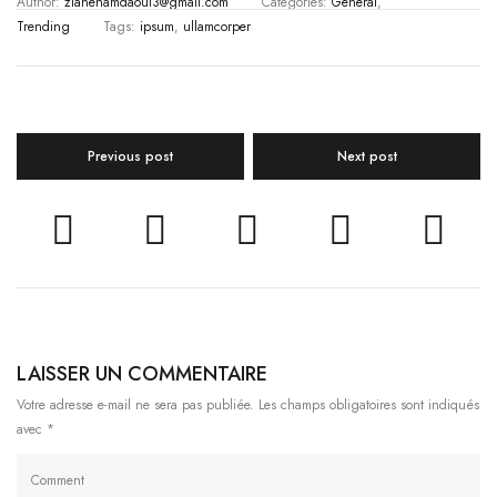
Author:
zianehamdaoui3@gmail.com
Categories:
General
,
Trending
Tags:
ipsum
,
ullamcorper
Previous post
Next post





LAISSER UN COMMENTAIRE
Votre adresse e-mail ne sera pas publiée.
Les champs obligatoires sont indiqués
avec
*
Comment