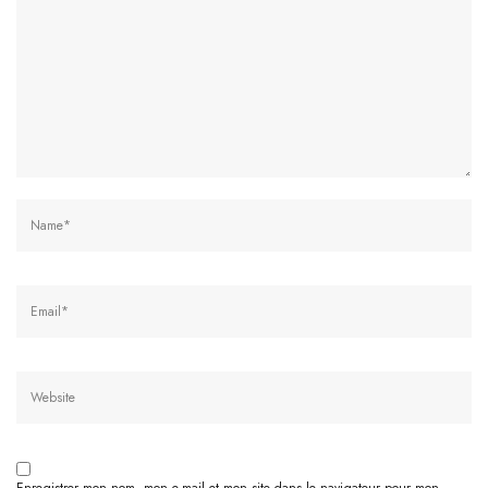
Name
Email
Website
Enregistrer mon nom, mon e-mail et mon site dans le navigateur pour mon