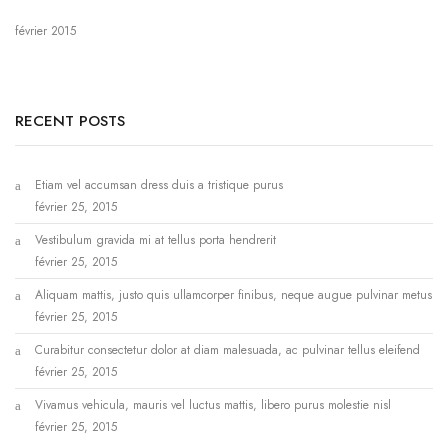
février 2015
RECENT POSTS
Etiam vel accumsan dress duis a tristique purus
février 25, 2015
Vestibulum gravida mi at tellus porta hendrerit
février 25, 2015
Aliquam mattis, justo quis ullamcorper finibus, neque augue pulvinar metus
février 25, 2015
Curabitur consectetur dolor at diam malesuada, ac pulvinar tellus eleifend
février 25, 2015
Vivamus vehicula, mauris vel luctus mattis, libero purus molestie nisl
février 25, 2015