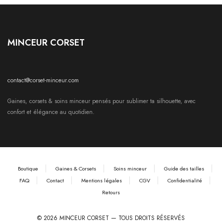
MINCEUR CORSET
contact@corset-minceur.com
Gaines, corsets & soins minceur pensés pour sublimer ta silhouette, avec
confort et élégance au quotidien.
Boutique
Gaines & Corsets
Soins minceur
Guide des tailles
FAQ
Contact
Mentions légales
CGV
Confidentialité
Retours
© 2026 MINCEUR CORSET — TOUS DROITS RÉSERVÉS